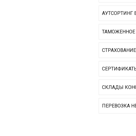
АУТСОРТИНГ
ТАМОЖЕННО
СТРАХОВАНИ
СЕРТИФИКА
СКЛАДЫ КО
ПЕРЕВОЗКА
Н