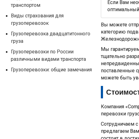
Если Вам не
транспортом
оптимальный
Виды страхования для
грузоперевозок
Вы можете отпр
категорию подви
Грузоперевозка двадцатитонного
Железнодорожн
груза
Мы гарантируем
Грузоперевозки по России
тщательно разр
различными видами транспорта
непредвиденные
Грузоперевозки: общие замечания
поставленные с
можете быть ув
Стоимост
Компания «Comp
перевозки груз
Сотрудничаем с
предлагаем Вам
состоит в дост