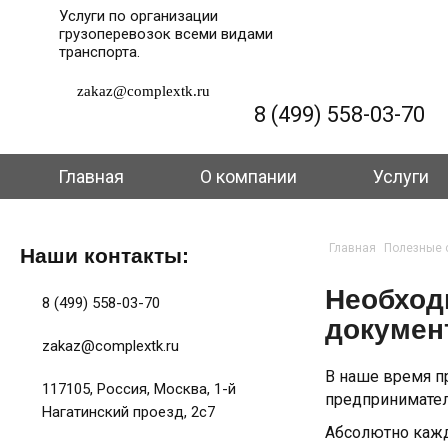
Услуги по организации
грузоперевозок всеми видами
транспорта.
zakaz@complextk.ru
8 (499) 558-03-70
Главная
О компании
Услуги
Главная
Полезные 
Наши контакты:
Необход
8 (499) 558-03-70
докумен
zakaz@complextk.ru
В наше время п
117105, Россия, Москва, 1-й
предпринимател
Нагатинский проезд, 2с7
Абсолютно кажд