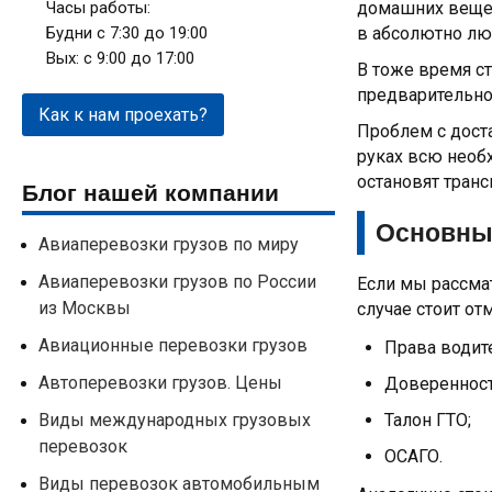
Часы работы:
домашних вещей
Будни с 7:30 до 19:00
в абсолютно лю
Вых: с 9:00 до 17:00
В тоже время ст
предварительно
Как к нам проехать?
Проблем с доста
руках всю нео
остановят тран
Блог нашей компании
Основные
Авиаперевозки грузов по миру
Авиаперевозки грузов по России
Если мы рассма
из Москвы
случае стоит от
Авиационные перевозки грузов
Права водите
Автоперевозки грузов. Цены
Доверенност
Виды международных грузовых
Талон ГТО;
перевозок
ОСАГО.
Виды перевозок автомобильным