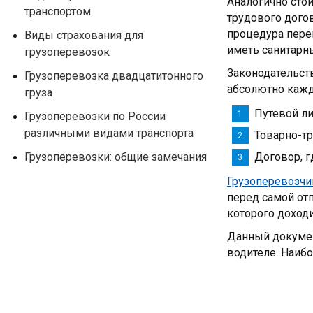
Аналогично стои
транспортом
трудового дого
процедура перев
Виды страхования для
иметь санитарны
грузоперевозок
Законодательст
Грузоперевозка двадцатитонного
абсолютно каждо
груза
Путевой ли
Грузоперевозки по России
различными видами транспорта
Товарно-тр
Грузоперевозки: общие замечания
Договор, г
Грузоперевозчи
перед самой отп
которого доходи
Данный докумен
водителе. Наиб